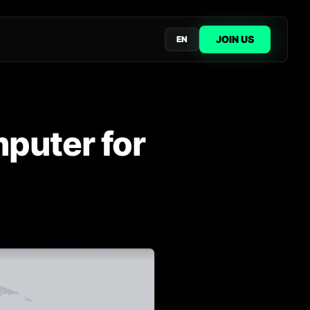
JOIN US
EN
puter for