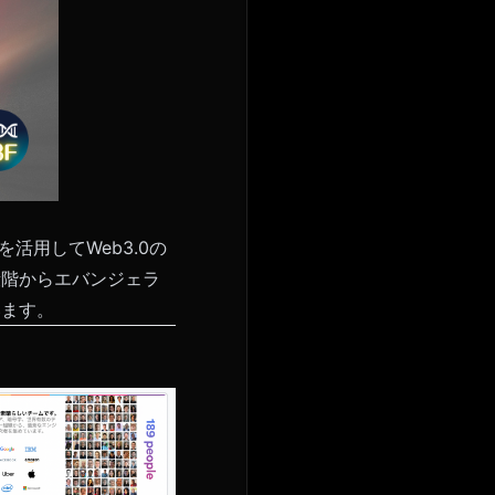
terを活用してWeb3.0の
段階からエバンジェラ
います。