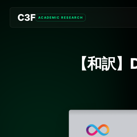
C3F
ACADEMIC RESEARCH
【和訳】Dfin