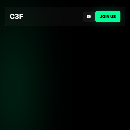
C3F
JOIN US
EN