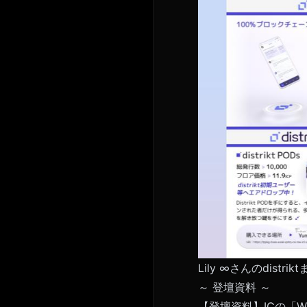
Lily ∞さんのdist
～ 登壇資料 ～
【登壇資料】ICの「W