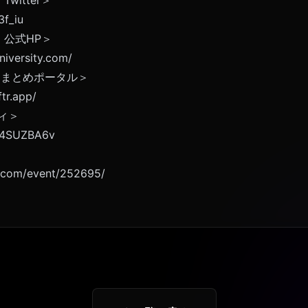
3f_iu
 公式HP＞
niversity.com/
uter まとめポータル＞
ftr.app/
ティ＞
7r4SUZBA6v
s.com/event/252695/