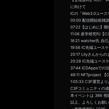
に向けて
ICの「Web3.0ユ
00:00
配信開始前雑
07:22
【はじめに】開
11:06
産学研究PJ【C
16:21
watcher氏 自
19:56
IC先端ユースケ
20:17
Lilyさんから
20:28
IC先端ユースケー
37:44
ICDAppsで
49:11
NFTproject
1:05:33
C3F運営よ
C3Fコミュニティの
本イベントは 386 
以上、よろしくお願
＜産学研究PJ『C3F』 T