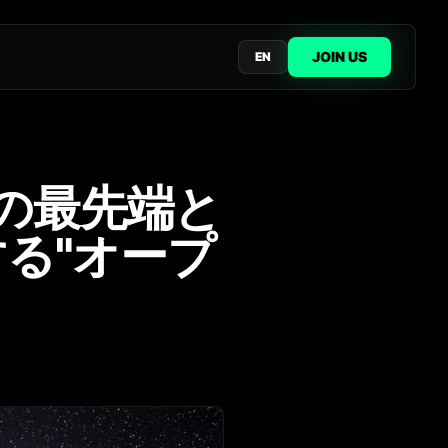
JOIN US
EN
」の最先端と
する"オープ