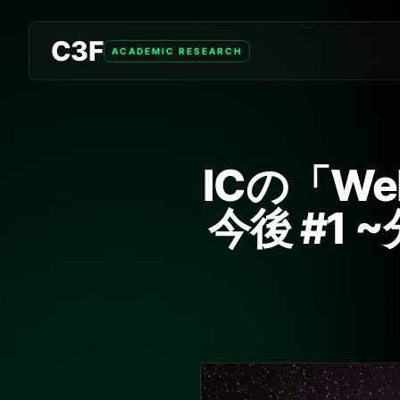
C3F
ACADEMIC RESEARCH
ICの「W
今後 #1