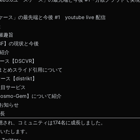
ースケース」の最先端と今後
#1
youtube live 配信
談
催趣旨
3F】の現状と今後
己紹介
ース【DSCVR】
のまとめスライド引用について
ス【distrikt】
の注目サービス
 【Cosmo-Gem】について紹介
りお知らせ
成長
視聴され、コミュニティは174名に成長しました。
いいたします。
witter＞