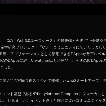
木）、ICの「Web3.0ユースケース」の最先端と今後
#1
~分散ク
てを産学研究プロジェクト「C3F」コミュニティにていたしまし
が実際にアプリケーションとして活用できるDAppsが数百レベ
CのDAppsに詳しいwatcher氏をお呼びし、今後のICDApp
しました。
)東京虎ノ門の官民共創スタジオで開催した
web3ミートアップ
。
エンド基盤である/Dfinity:InternetComputerにフォー
出し始めました。イベント終了と同時にC3Fコミュニティが