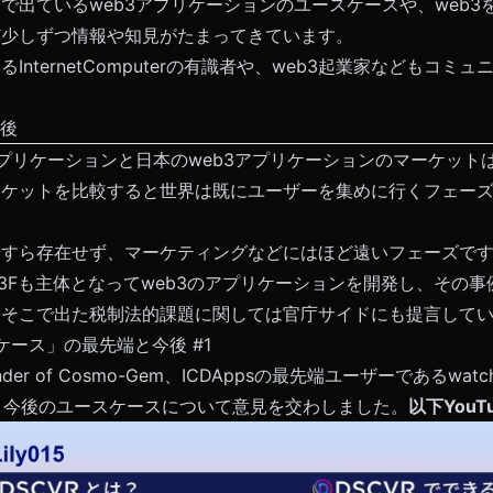
で出ているweb3アプリケーションのユースケースや、web3
ど少しずつ情報や知見がたまってきています。
InternetComputerの有識者や、web3起業家などもコミ
今後
アプリケーションと日本のweb3アプリケーションのマーケット
ーケットを比較すると世界は既にユーザーを集めに行くフェー
すら存在せず、マーケティングなどにはほど遠いフェーズです
3Fも主体となってweb3のアプリケーションを開発し、その
。そこで出た税制法的課題に関しては官庁サイドにも提言して
ースケース」の最先端と今後
#1
der of Cosmo-Gem、ICDAppsの最先端ユーザーであるwat
端を、今後のユースケースについて意見を交わしました。
以下YouT