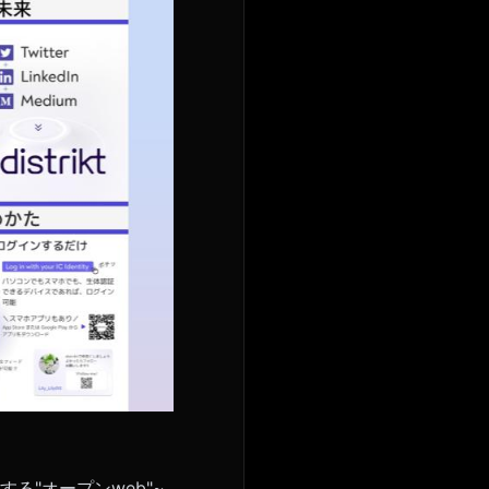
する"オープンweb"~