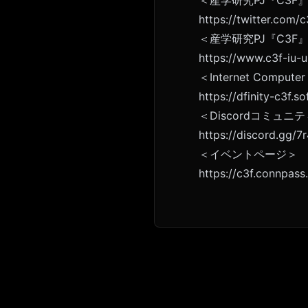
https://twitter.com/c
＜産学研究PJ『C3F』
https://www.c3f-iu-u
＜Internet Comp
https://dfinity-c3f.so
＜Discordコミュニ
https://discord.gg/
＜イベントページ＞
https://c3f.connpas