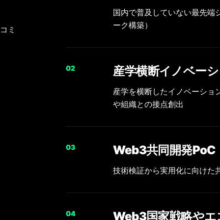
国内で普及していない最先端
ーク構築）
コミ
0
2
産学横断イノベーシ
産学を横断したイノベーション
や組織との接点創出
0
3
Web3共同開発PoC
技術検証から実用化に向けた
0
4
Web3国家戦略や