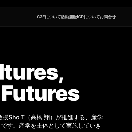
C3Fについて
活動履歴
ICPについて
お問合せ
ltures,
 Futures
授Sho T（高橋 翔）が推進する、産学
』です。産学を主体として実施していき