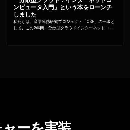
ンピュータ入門」という本をローンチ
しました
私たちは、産学連携研究プロジェクト「C3F」の一環と
して、この2年間、分散型クラウドインターネットコン
ピュータの日本コミュニティを形成してきました。昨年
12月から始まったプロジェクトの一環として、インター
ネットコンピュータ入門書を準備しており、今月完成し
ました。日本で有名な「技術書典」イベントに合わせて
発売し、すでに250冊以上が配布されています。
チャーを実装