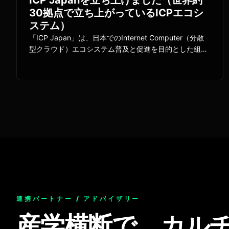
30拠点で立ち上がっているICPエコシ
ステム）
「ICP Japan」は、日本でのInternet Computer（分散
型クラウド）エコシステム普及と促進を目的とした組織
として開始します。Dfinity財団及び世界のHUBと連携し
て、各種オンボーディング機会を創出し、日本の政府/エ
ンタープライズ企業/スタートアップ/開発者/
連携パートナー / アドバイザリー
産学横断で、カル