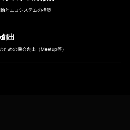
活動とエコシステムの構築
の創出
ための機会創出（Meetup等）